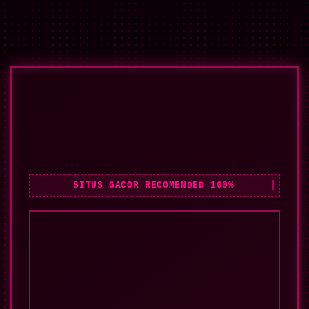
SITUS GACOR RECOMENDED 100%